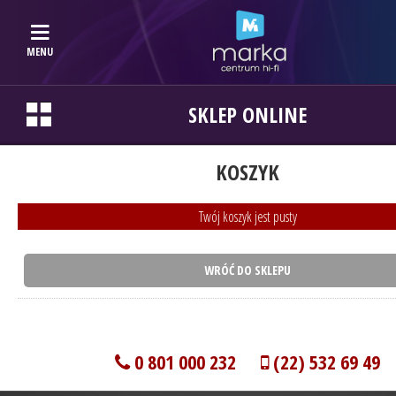
MENU
SKLEP ONLINE
KOSZYK
Twój koszyk jest pusty
WRÓĆ DO SKLEPU
0 801 000 232
(22) 532 69 49