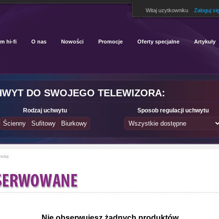
Witaj uzytkowniku
Zaloguj si
m hi-fi
O nas
Nowości
Promocje
Oferty specjalne
Artykuły
HWYT DO SWOJEGO TELEWIZORA:
Rodzaj uchwytu
Sposob regulacji uchwytu
ówna
Nie obserwujesz żadnych produktów