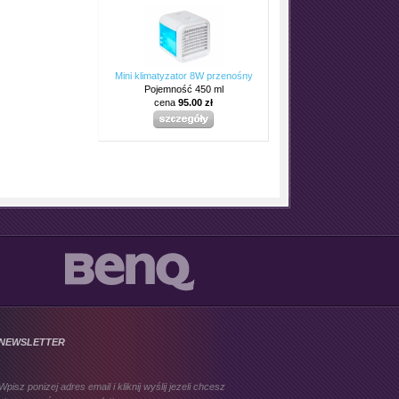
Mini klimatyzator 8W przenośny
Pojemność 450 ml
cena
95.00 zł
NEWSLETTER
Wpisz ponizej adres email i kliknij wyślij jezeli chcesz