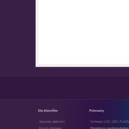
Dla klientĂłw
Polecamy
Sposoby płatności
Uchwyty LCD, LED, PLAZ
Koszty dostawy
Projektory multimedialne