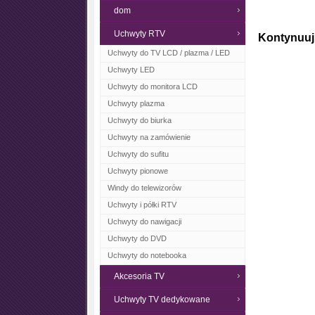
dom
Uchwyty RTV
Kontynuuj
Uchwyty do TV LCD / plazma / LED
Uchwyty LED
Uchwyty do monitora LCD
Uchwyty plazma
Uchwyty do biurka
Uchwyty na zamówienie
Uchwyty do sufitu
Uchwyty pionowe
Windy do telewizorów
Uchwyty i półki RTV
Uchwyty do nawigacji
Uchwyty do DVD
Uchwyty do notebooka
Akcesoria TV
Uchwyty TV dedykowane