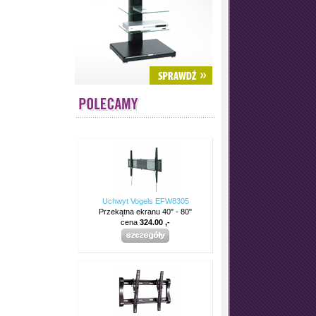
Uchwyt Vogels EFW8305
Przekątna ekranu 40" - 80"
cena
324.00 ,-