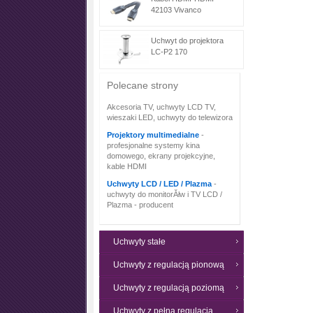
42103 Vivanco
Uchwyt do projektora
LC-P2 170
Polecane strony
Akcesoria TV, uchwyty LCD TV,
wieszaki LED, uchwyty do telewizora
Projektory multimedialne
-
profesjonalne systemy kina
domowego, ekrany projekcyjne,
kable HDMI
Uchwyty LCD / LED / Plazma
-
uchwyty do monitorĂłw i TV LCD /
Plazma - producent
Uchwyty stałe
Uchwyty z regulacją pionową
Uchwyty z regulacją poziomą
Uchwyty z pełną regulacją