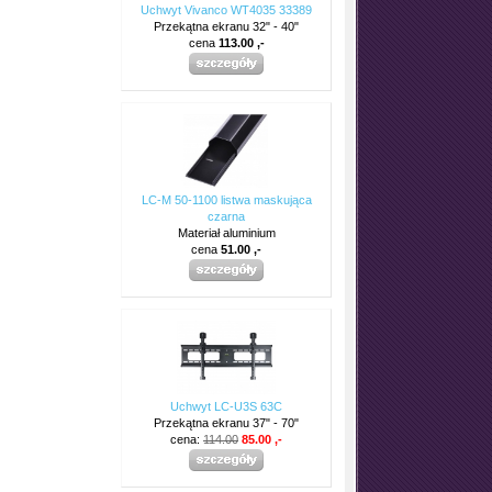
Uchwyt Vivanco WT4035 33389
Przekątna ekranu 32" - 40"
cena
113.00 ,-
LC-M 50-1100 listwa maskująca
czarna
Materiał aluminium
cena
51.00 ,-
Uchwyt LC-U3S 63C
Przekątna ekranu 37" - 70"
cena:
114.00
85.00 ,-