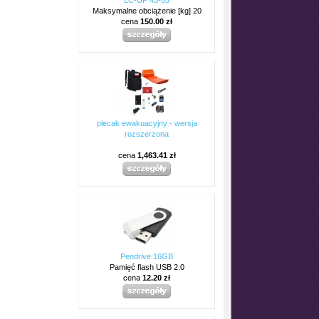
Maksymalne obciążenie [kg] 20
cena
150.00 zł
plecak ewakuacyjny - wersja
rozszerzona
cena
1,463.41 zł
Pendrive 16GB
Pamięć flash USB 2.0
cena
12.20 zł