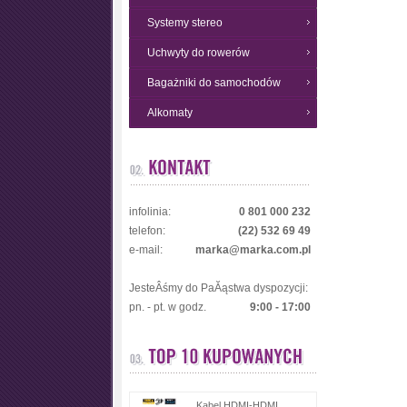
Systemy stereo
Uchwyty do rowerów
Bagażniki do samochodów
Alkomaty
infolinia:
0 801 000 232
telefon:
(22) 532 69 49
e-mail:
marka@marka.com.pl
JesteÂśmy do PaĂąstwa dyspozycji:
pn. - pt. w godz.
9:00 - 17:00
Kabel HDMI-HDMI