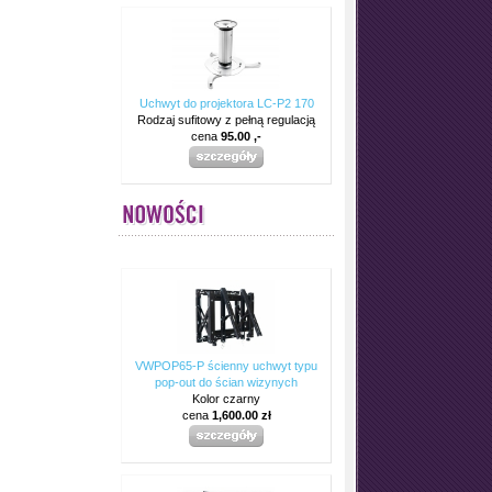
Uchwyt do projektora LC-P2 170
Rodzaj sufitowy z pełną regulacją
cena
95.00 ,-
VWPOP65-P ścienny uchwyt typu
pop-out do ścian wizynych
Kolor czarny
cena
1,600.00 zł