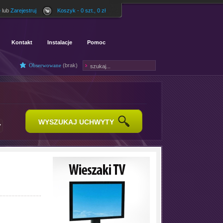
ę
lub
Zarejestruj
Koszyk - 0 szt., 0 zł
Kontakt
Instalacje
Pomoc
Obserwowane
(
brak
)
WYSZUKAJ UCHWYTY