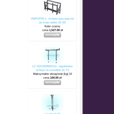
VWPOP65-L- Uchwyt typu pop-out
do ścian wideo 42'-65'
Kolor czarny
cena
1,527.00 zł
LC-SOUNDBAR111- regulowany
uchwyt na soundbar do TV
Maksymalne obciążenie [kg] 10
cena
100.00 zł
LC-UP 43-65