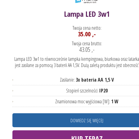
Lampa LED 3w1
Twoja cena netto:
35.00 ,-
Twoja cena brutto:
43.05 ,-
Lampa LED 3w1 to równocześnie lampka kempingowa, biurkowa oraz latarka
jest zasilane za pomocą 3 baterii AA 1,5V. Dużą zaletą produktu jest obecność c
Zasilanie:
3x bateria AA 1,5 V
Stopień szczelności:
IP20
Znamionowa moc wyjściowa [W]:
1 W
DOWIEDZ SIĘ WIĘCEJ
KUP TERAZ