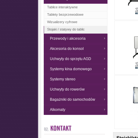
Tablice interaktywne
Tablety bezprzewodowe
Wizualizery cyfrowe
Stojaki / statywy do tablic
Przewody i akcesoria
Akcesoria do konsol
Uchwyty do sprzętu AGD
Systemy kina domowego
Systemy stereo
Uchwyty do rowerów
Bagażniki do samochodów
Alkomaty
Stojaki/s