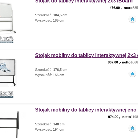
Stojak do tablicy interaktywnej 2x3 iBoard
476.00
,- netto
585
Szerokość:
184,5 cm
Wysokość:
185 cm
Stojak mobilny do tablicy interaktywnej 2x3 
867.00
,- netto
1066.
Szerokość:
176,5 cm
Wysokość:
155 cm
Stojak mobilny do tablicy interaktywnej eno
974.00
,- netto
1198
Szerokość:
148 cm
Wysokość:
194 cm