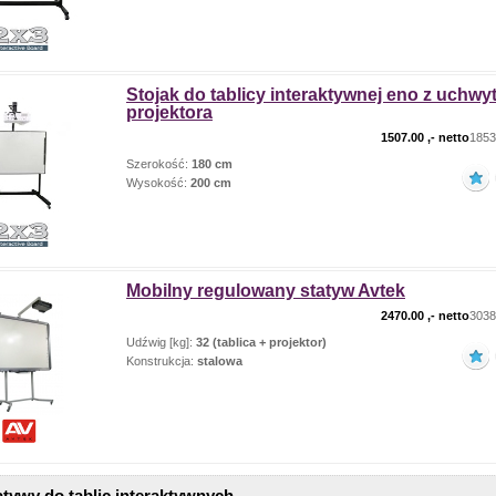
Stojak do tablicy interaktywnej eno z uchw
projektora
1507.00
,- netto
1853.
Szerokość:
180 cm
Wysokość:
200 cm
Mobilny regulowany statyw Avtek
2470.00
,- netto
3038.
Udźwig [kg]:
32 (tablica + projektor)
Konstrukcja:
stalowa
tatywy do tablic interaktywnych