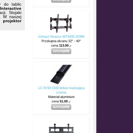
y do tablic
Interactive
ji. Stojaki
. W naszej
projektor
Uchwyt Vivanco WT4035 33389
Przekątna ekranu 32" - 40"
cena
113.00 ,-
LC-M 50-1100 listwa maskująca
czarna
Materiał aluminium
cena
51.00 ,-