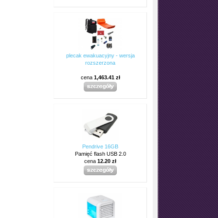
plecak ewakuacyjny - wersja
rozszerzona
cena
1,463.41 zł
Pendrive 16GB
Pamięć flash USB 2.0
cena
12.20 zł