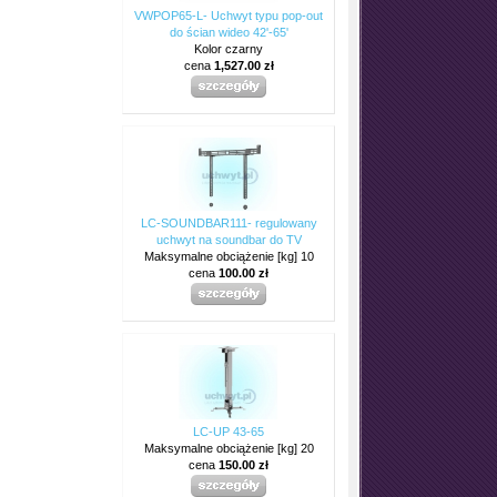
VWPOP65-L- Uchwyt typu pop-out
do ścian wideo 42'-65'
Kolor czarny
cena
1,527.00 zł
LC-SOUNDBAR111- regulowany
uchwyt na soundbar do TV
Maksymalne obciążenie [kg] 10
cena
100.00 zł
LC-UP 43-65
Maksymalne obciążenie [kg] 20
cena
150.00 zł