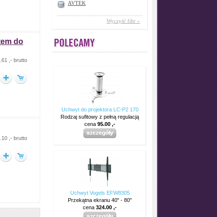
AVTEK
Wyczyść filtr »
ytem do
61 ,- brutto
Uchwyt do projektora LC-P2 170
Rodzaj sufitowy z pełną regulacją
cena
95.00 ,-
10 ,- brutto
Uchwyt Vogels EFW8305
Przekątna ekranu 40" - 80"
cena
324.00 ,-