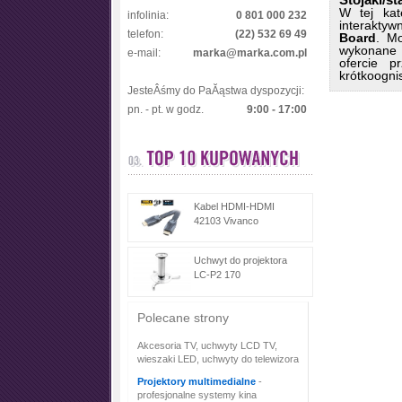
W tej kat
infolinia:
0 801 000 232
interakty
telefon:
(22) 532 69 49
Board
. Mo
wykonane 
e-mail:
marka@marka.com.pl
ofercie p
krótkoogni
JesteÂśmy do PaĂąstwa dyspozycji:
pn. - pt. w godz.
9:00 - 17:00
Kabel HDMI-HDMI
42103 Vivanco
Uchwyt do projektora
LC-P2 170
Polecane strony
Akcesoria TV, uchwyty LCD TV,
wieszaki LED, uchwyty do telewizora
Projektory multimedialne
-
profesjonalne systemy kina