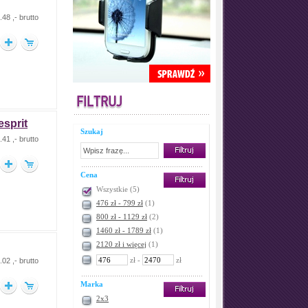
.48 ,- brutto
esprit
Szukaj
41 ,- brutto
Cena
Wszystkie
(5)
476 zł - 799 zł
(1)
800 zł - 1129 zł
(2)
1460 zł - 1789 zł
(1)
2120 zł i więcej
(1)
zł -
zł
.02 ,- brutto
Marka
2x3