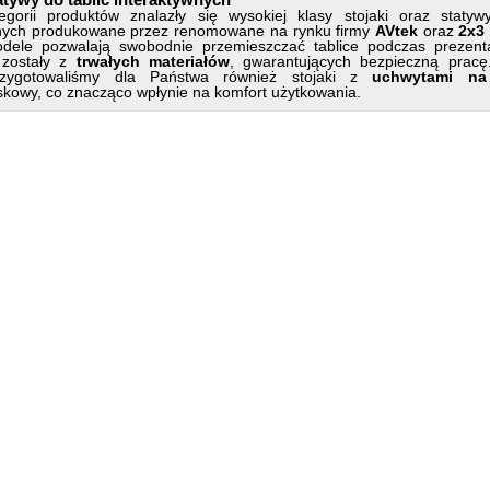
egorii produktów znalazły się wysokiej klasy stojaki oraz statyw
wnych produkowane przez renomowane na rynku firmy
AVtek
oraz
2x3 
dele pozwalają swobodnie przemieszczać tablice podczas prezentac
zostały z
trwałych materiałów
, gwarantujących bezpieczną pracę
rzygotowaliśmy dla Państwa również stojaki z
uchwytami na 
skowy, co znacząco wpłynie na komfort użytkowania.