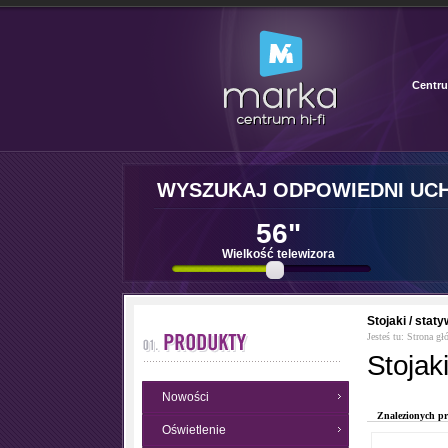
Centru
WYSZUKAJ ODPOWIEDNI UC
56"
Wielkość telewizora
Stojaki / staty
Jesteś tu:
Strona gł
Stojaki
Nowości
Znalezionych p
Oświetlenie