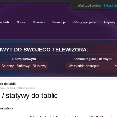
Witaj uzytkowniku
Zaloguj si
m hi-fi
O nas
Nowości
Promocje
Oferty specjalne
Artykuły
HWYT DO SWOJEGO TELEWIZORA:
Rodzaj uchwytu
Sposob regulacji uchwytu
wy do tablic
ówna
»
Stojaki / statywy do tablic
 / statywy do tablic
roduktów: 5