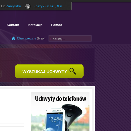
ę
lub
Zarejestruj
Koszyk - 0 szt., 0 zł
Kontakt
Instalacje
Pomoc
Obserwowane
(
brak
)
WYSZUKAJ UCHWYTY