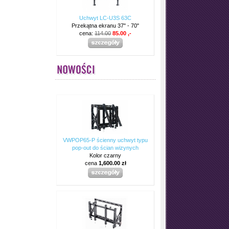
Uchwyt LC-U3S 63C
Przekątna ekranu 37" - 70"
cena:
114.00
85.00 ,-
VWPOP65-P ścienny uchwyt typu
pop-out do ścian wizynych
Kolor czarny
cena
1,600.00 zł