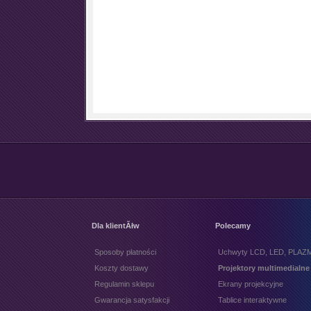
Dla klientĂłw
Polecamy
Sposoby płatności
Uchwyty LCD, LED, PLAZ
Koszty dostawy
Projektory multimedialne
Regulamin sklepu
Ekrany projekcyjne
Gwarancja satysfakcji
Tablice interaktywne