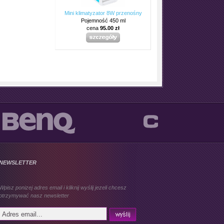
Mini klimatyzator 8W przenośny
Pojemność 450 ml
cena
95.00 zł
NEWSLETTER
Wpisz ponizej adres email i kliknij wyślij jezeli chcesz
otrzymywać nasz newsletter