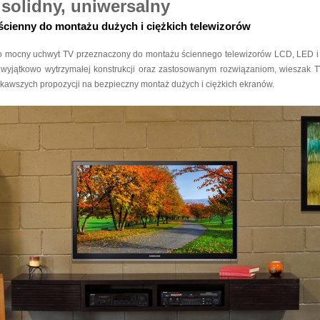
 solidny, uniwersalny
ścienny do montażu dużych i ciężkich telewizorów
 mocny uchwyt TV przeznaczony do montażu ściennego telewizorów LCD, LED i 
i wyjątkowo wytrzymałej konstrukcji oraz zastosowanym rozwiązaniom, wieszak
iekawszych propozycji na bezpieczny montaż dużych i ciężkich ekranów.