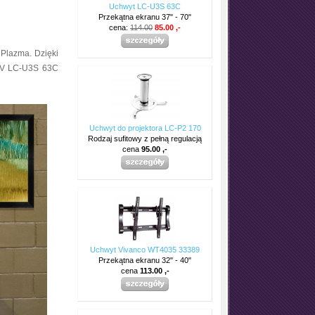
Uchwyt LC-U3S 63C
Przekątna ekranu 37" - 70"
cena:
114.00
85.00 ,-
Plazma. Dzięki
 TV LC-U3S 63C
Uchwyt do projektora LC-P2 170
Rodzaj sufitowy z pełną regulacją
cena
95.00 ,-
Uchwyt Vivanco WT4035 33389
Przekątna ekranu 32" - 40"
cena
113.00 ,-