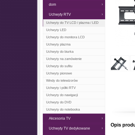
dom
Uchwyty RTV
Uchwyty do TV LCD / plazma / LED
Uchwyty LED
Uchwyty do monitora LCD
Uchwyty plazma
Uchwyty do biurka
Uchwyty na zamówienie
Uchwyty do sufitu
Uchwyty pionowe
Windy do telewizorów
Uchwyty i półki RTV
Uchwyty do nawigacji
Uchwyty do DVD
Uchwyty do notebooka
Akcesoria TV
Opis prod
Uchwyty TV dedykowane