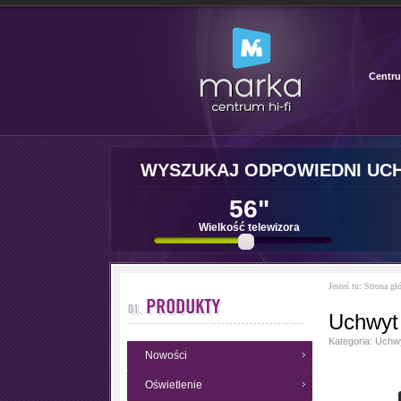
Centru
WYSZUKAJ ODPOWIEDNI UC
56"
Wielkość telewizora
Jesteś tu:
Strona gł
Uchwyt
Kategoria:
Uchwy
Nowości
Oświetlenie