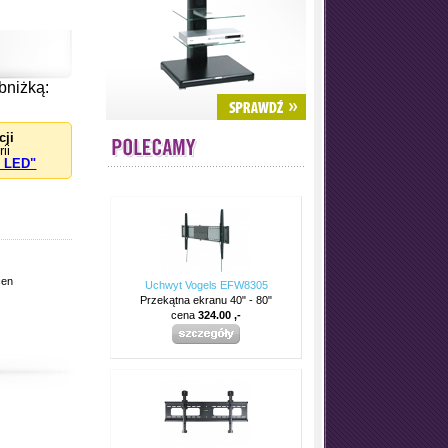
bniżką:
cji
ii
/ LED"
en
Uchwyt Vogels EFW8305
Przekątna ekranu 40" - 80"
cena
324.00 ,-