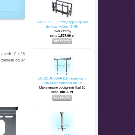
VWPOP65-L- Uchwyt typu pop-out
do ścian wideo 42'-65'
Kolor czarny
cena
1,527.00 zł
 z serii LC-U3S
z zakresu
od 37
LC-SOUNDBAR111- regulowany
uchwyt na soundbar do TV
Maksymalne obciążenie [kg] 10
cena
100.00 zł
LC-UP 43-65