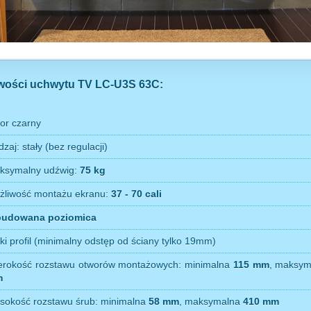
wości uchwytu TV LC-U3S 63C:
or czarny
zaj: stały (bez regulacji)
ksymalny udźwig:
75 kg
żliwość montażu ekranu:
37 - 70 cali
udowana poziomica
ki profil (minimalny odstęp od ściany tylko 19mm)
erokość rozstawu otworów montażowych: minimalna
115 mm
, maksy
m
sokość rozstawu śrub: minimalna
58 mm
, maksymalna
410 mm