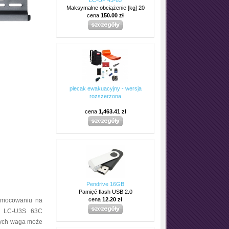
Maksymalne obciążenie [kg] 20
cena
150.00 zł
plecak ewakuacyjny - wersja
rozszerzona
cena
1,463.41 zł
Pendrive 16GB
Pamięć flash USB 2.0
cena
12.20 zł
zymocowaniu na
TV LC-U3S 63C
órych waga może