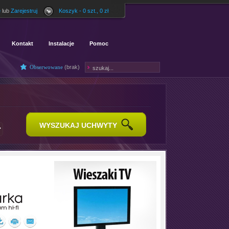
ę
lub
Zarejestruj
Koszyk - 0 szt., 0 zł
Kontakt
Instalacje
Pomoc
Obserwowane
(
brak
)
WYSZUKAJ UCHWYTY