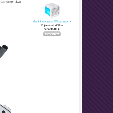
ezpieczeństwa
Mini klimatyzator 8W przenośny
Pojemność 450 ml
cena
95.00 zł