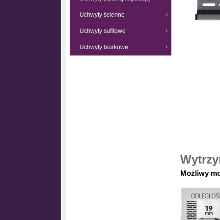
Uchwyty ścienne
Uchwyty sufitowe
Uchwyty biurkowe
Wytrzy
Możliwy mon