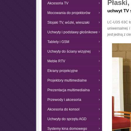
Płaski,
Akcesoria TV
uchwyt TV 
Mocowania do projektorów
LC-U3S 63C to
Stojaki TV, wózki, wieszaki
uniwersalnej 
Uchwyty i podstawy głośnikowe
jest jedną z c
Tablety i GSM
Uchwyty do ściany wizyjnej
Meble RTV
Ekrany projekcyjne
Projektory multimedialne
Prezentacja multimedialna
Przewody i akcesoria
Akcesoria do konsol
Uchwyty do sprzętu AGD
Systemy kina domowego