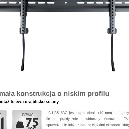
mała konstrukcja o niskim profilu
taż telewizora blisko ściany
LC-U3S 63C jest super cienki (19 mm) i po pr
ścianie praktycznie niewidoczny. Mocowanie 
sprawdza się także z bardzo ciężkimi ekranami, kt