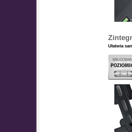
Zinteg
Ułatwia sa