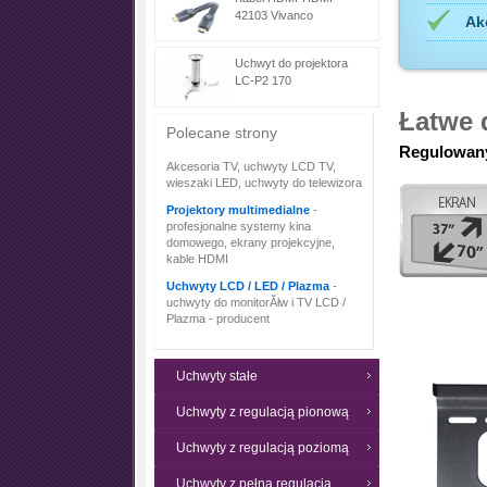
42103 Vivanco
Ak
Uchwyt do projektora
LC-P2 170
Łatwe 
Polecane strony
Regulowan
Akcesoria TV, uchwyty LCD TV,
wieszaki LED, uchwyty do telewizora
Projektory multimedialne
-
profesjonalne systemy kina
domowego, ekrany projekcyjne,
kable HDMI
Uchwyty LCD / LED / Plazma
-
uchwyty do monitorĂłw i TV LCD /
Plazma - producent
Uchwyty stałe
Uchwyty z regulacją pionową
Uchwyty z regulacją poziomą
Uchwyty z pełną regulacją