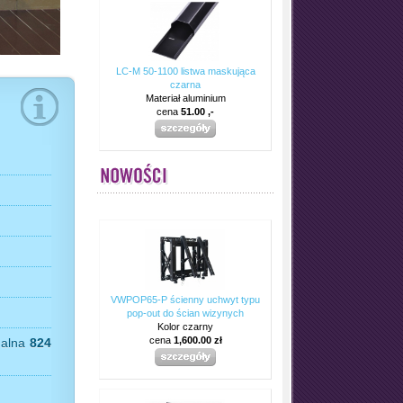
LC-M 50-1100 listwa maskująca
czarna
Materiał aluminium
cena
51.00 ,-
VWPOP65-P ścienny uchwyt typu
pop-out do ścian wizynych
Kolor czarny
cena
1,600.00 zł
malna
824