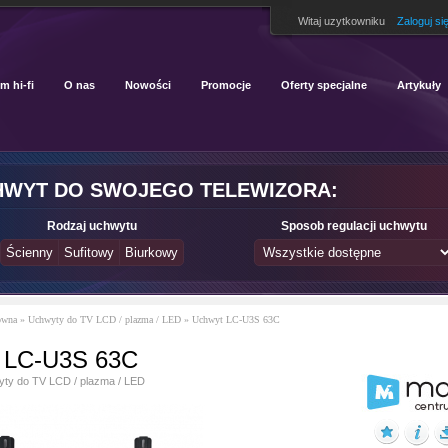
Witaj uzytkowniku
Zaloguj si
m hi-fi
O nas
Nowości
Promocje
Oferty specjalne
Artykuły
HWYT DO SWOJEGO TELEWIZORA:
Rodzaj uchwytu
Sposob regulacji uchwytu
ówna
»
Uchwyty do TV LCD / plazma / LED
»
Uchwyt LC-U3S 63C
 LC-U3S 63C
ty do TV LCD / plazma / LED