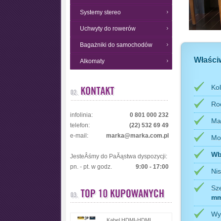
Systemy stereo
Uchwyty do rowerów
Bagażniki do samochodów
Właści
Alkomaty
Kol
Rod
infolinia:
0 801 000 232
Ma
telefon:
(22) 532 69 49
e-mail:
marka@marka.com.pl
Mo
Wb
JesteÂśmy do PaĂąstwa dyspozycji:
pn. - pt. w godz.
9:00 - 17:00
Nis
Sz
m
Wy
Kabel HDMI-HDMI