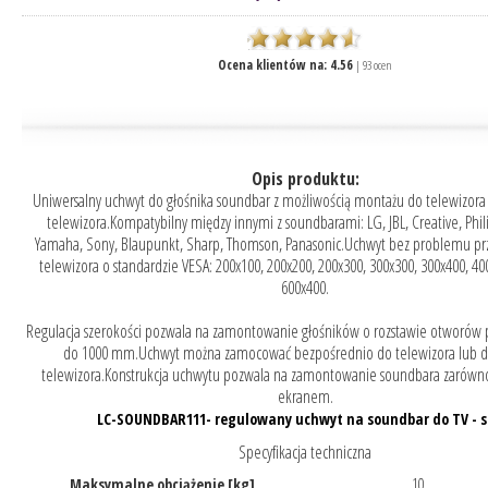
Ocena klientów na:
4.56
|
93
ocen
Opis produktu:
Uniwersalny uchwyt do głośnika soundbar z możliwością montażu do telewizora
telewizora.Kompatybilny między innymi z soundbarami: LG, JBL, Creative, Phil
Yamaha, Sony, Blaupunkt, Sharp, Thomson, Panasonic.Uchwyt bez problemu p
telewizora o standardzie VESA: 200x100, 200x200, 200x300, 300x300, 300x400, 40
600x400.
Regulacja szerokości pozwala na zamontowanie głośników o rozstawie otworó
do 1000 mm.Uchwyt można zamocować bezpośrednio do telewizora lub 
telewizora.Konstrukcja uchwytu pozwala na zamontowanie soundbara zarówno
ekranem.
LC-SOUNDBAR111- regulowany uchwyt na soundbar do TV - s
Specyfikacja techniczna
Maksymalne obciążenie [kg]
10