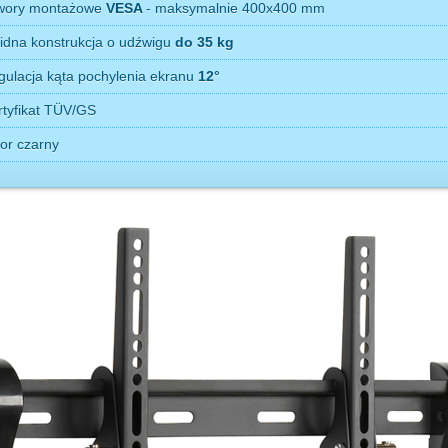
wory montażowe
VESA
- maksymalnie 400x400 mm
lidna konstrukcja o udźwigu
do 35 kg
gulacja kąta pochylenia ekranu
12°
rtyfikat TÜV/GS
or czarny