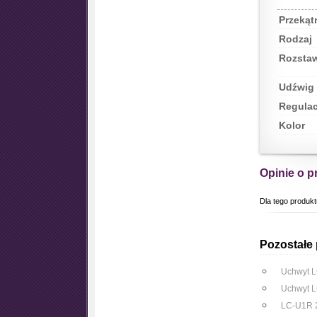
Przekąt
Rodzaj
Rozsta
Udźwig 
Regulac
Kolor
Opinie o p
Dla tego produkt
Pozostałe 
Uchwyt 
Uchwyt L
LC-U1R 