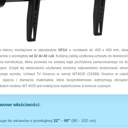
 otwory montażowe w standardzie
VESA
o rozstawie do 400 x 400 mm, idea
ranów o przekątnej
od 32 do 40 cali
. Kolejną zaletą użytkową uchwytu do telewizo
na konstrukcja, która pozwala na zmianę kąta pochylenia zamocowanego na śc
topni. Dzięki tej właściwości użytkowej możemy odpowiednio dostosować ekran
szego wzroku. Uchwyt TV Vivanco w wersji WT4035 (33389) Vivanco w cało
 zgięcia i złamania materiałów, które bezproblemowo wytrzymują obciąż
utem modelu WT 4035 jest estetyczne wykończenie w kolorze czarnym.
wowe właściwości:
suje do ekranów o przekątnej
32" - 40"
(80 - 102 cm)