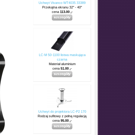
Uchwyt Vivanco WT4035 33389
Przekątna ekranu 32" - 40"
cena
113.00 ,-
LC-M 50-1100 listwa maskująca
czarna
Materiał aluminium
cena
51.00 ,-
Uchwyt do projektora LC-P2 170
Rodzaj sufitowy z pełną regulacją
cena
95.00 ,-