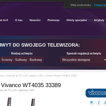
Witaj uzytkowniku
Zaloguj si
m hi-fi
O nas
Nowości
Promocje
Oferty specjalne
Artykuły
HWYT DO SWOJEGO TELEWIZORA:
Rodzaj uchwytu
Sposob regulacji uchwytu
ówna
»
Uchwyty do TV LCD / plazma / LED
»
Uchwyt Vivanco WT4035 33389
 Vivanco WT4035 33389
ty do TV LCD / plazma / LED