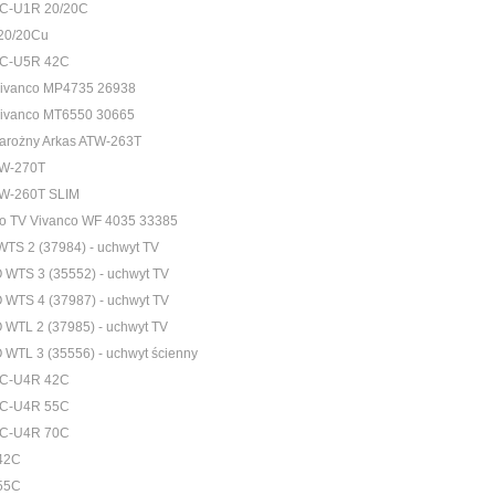
LC-U1R 20/20C
20/20Cu
LC-U5R 42C
Vivanco MP4735 26938
Vivanco MT6550 30665
arożny Arkas ATW-263T
EW-270T
EW-260T SLIM
o TV Vivanco WF 4035 33385
WTS 2 (37984) - uchwyt TV
WTS 3 (35552) - uchwyt TV
WTS 4 (37987) - uchwyt TV
WTL 2 (37985) - uchwyt TV
WTL 3 (35556) - uchwyt ścienny
LC-U4R 42C
LC-U4R 55C
LC-U4R 70C
42C
55C