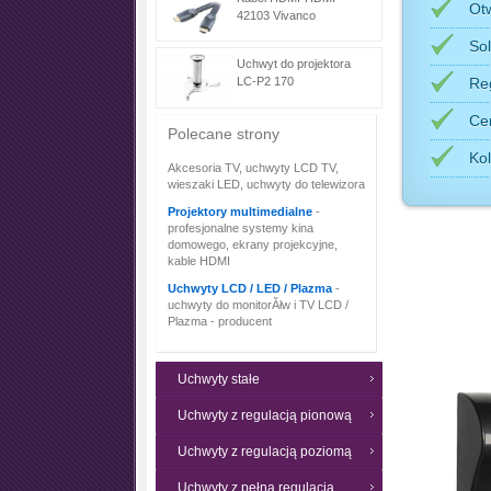
Ot
42103 Vivanco
So
Uchwyt do projektora
Re
LC-P2 170
Ce
Polecane strony
Kol
Akcesoria TV, uchwyty LCD TV,
wieszaki LED, uchwyty do telewizora
Projektory multimedialne
-
profesjonalne systemy kina
domowego, ekrany projekcyjne,
kable HDMI
Uchwyty LCD / LED / Plazma
-
uchwyty do monitorĂłw i TV LCD /
Plazma - producent
Uchwyty stałe
Uchwyty z regulacją pionową
Uchwyty z regulacją poziomą
Uchwyty z pełną regulacją