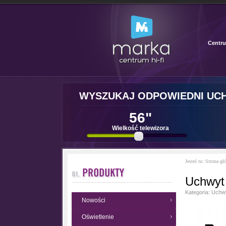
Centru
WYSZUKAJ ODPOWIEDNI UC
56"
Wielkość telewizora
Jesteś tu:
Strona gł
Uchwyt
Kategoria:
Uchwy
Nowości
Oświetlenie