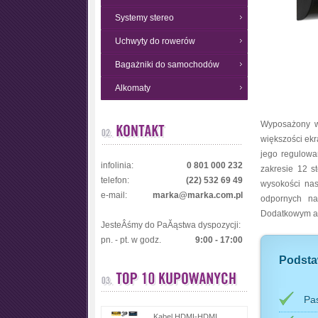
Systemy stereo
Uchwyty do rowerów
Bagażniki do samochodów
Alkomaty
Wyposażony w
większości ek
jego regulowa
infolinia:
0 801 000 232
zakresie 12 s
telefon:
(22) 532 69 49
wysokości na
e-mail:
marka@marka.com.pl
odpornych na
Dodatkowym at
JesteÂśmy do PaĂąstwa dyspozycji:
pn. - pt. w godz.
9:00 - 17:00
Podsta
Pa
Kabel HDMI-HDMI