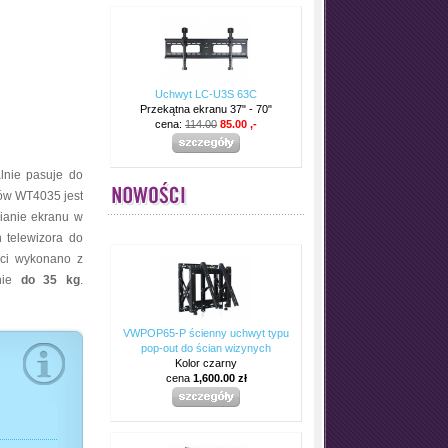
Uchwyt LC-U3S 63C
Przekątna ekranu 37" - 70"
cena:
114.00
85.00 ,-
lnie pasuje do
rów WT4035 jest
ianie ekranu w
 telewizora do
ści wykonano z
enie
do 35 kg
.
VWPOP65-P ścienny uchwyt typu
pop-out do ścian wizynych
Kolor czarny
cena
1,600.00 zł