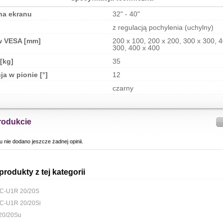
na ekranu
32" - 40"
z regulacją pochylenia (uchylny)
w VESA [mm]
200 x 100, 200 x 200, 300 x 300, 4
300, 400 x 400
[kg]
35
ja w pionie [°]
12
czarny
rodukcie
u nie dodano jeszcze żadnej opinii.
produkty z tej kategorii
LC-U1R 20/20S
C-U1R 20/20Si
20/20Su