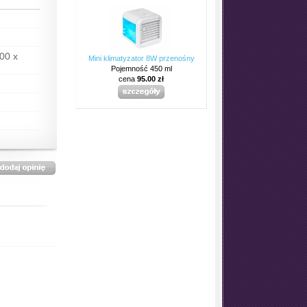
00 x
Mini klimatyzator 8W przenośny
Pojemność 450 ml
cena
95.00 zł