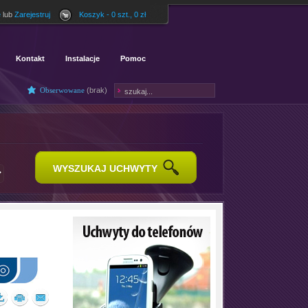
ę
lub
Zarejestruj
Koszyk - 0 szt., 0 zł
Kontakt
Instalacje
Pomoc
Obserwowane
(
brak
)
WYSZUKAJ UCHWYTY