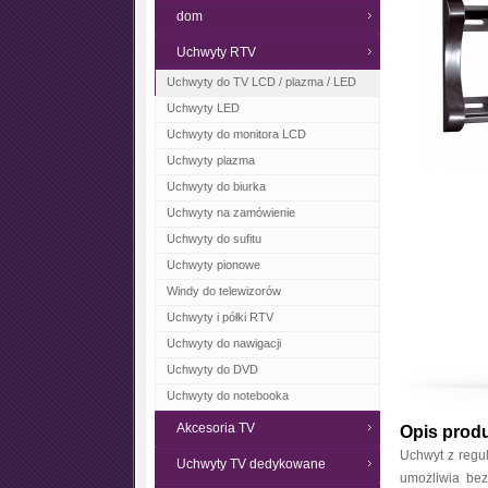
dom
Uchwyty RTV
Uchwyty do TV LCD / plazma / LED
Uchwyty LED
Uchwyty do monitora LCD
Uchwyty plazma
Uchwyty do biurka
Uchwyty na zamówienie
Uchwyty do sufitu
Uchwyty pionowe
Windy do telewizorów
Uchwyty i półki RTV
Uchwyty do nawigacji
Uchwyty do DVD
Uchwyty do notebooka
Akcesoria TV
Opis prod
Uchwyt z regul
Uchwyty TV dedykowane
umożliwia bez