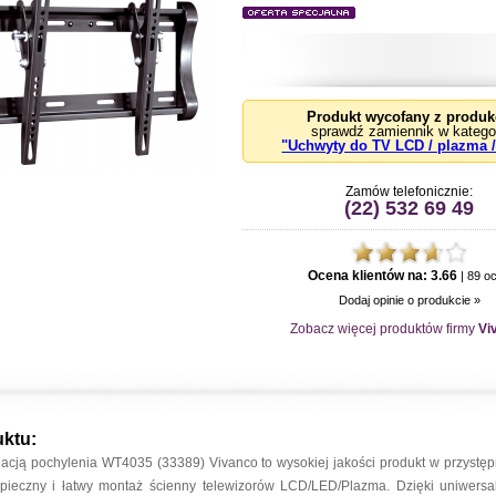
Produkt wycofany z produk
sprawdź zamiennik w kategor
"Uchwyty do TV LCD / plazma 
Zamów telefonicznie:
(22) 532 69 49
Ocena klientów na:
3.66
|
89
oc
Dodaj opinie o produkcie »
Zobacz więcej produktów firmy
Vi
uktu:
acją pochylenia WT4035 (33389) Vivanco to wysokiej jakości produkt w przystępn
pieczny i łatwy montaż ścienny telewizorów LCD/LED/Plazma. Dzięki uniwersaln