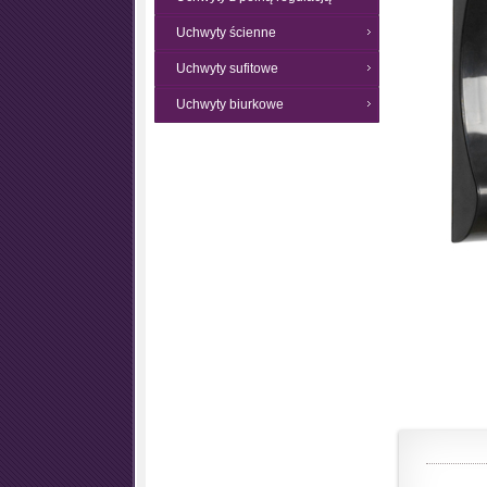
Uchwyty ścienne
Uchwyty sufitowe
Uchwyty biurkowe