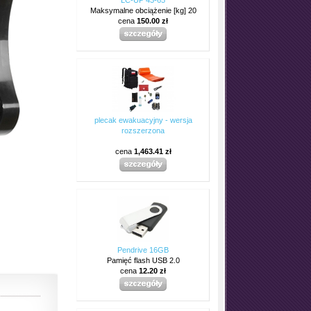
Maksymalne obciążenie [kg] 20
cena
150.00 zł
plecak ewakuacyjny - wersja
rozszerzona
cena
1,463.41 zł
Pendrive 16GB
Pamięć flash USB 2.0
cena
12.20 zł