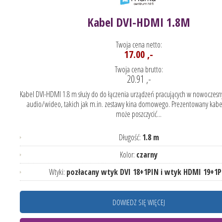
Kabel DVI-HDMI 1.8M
Twoja cena netto:
17.00 ,-
Twoja cena brutto:
20.91 ,-
Kabel DVI-HDMI 1.8 m służy do do łączenia urządzeń pracujących w nowoczes
audio/wideo, takich jak m.in. zestawy kina domowego. Prezentowany kab
może poszczycić...
Długość:
1.8 m
Kolor:
czarny
Wtyki:
pozłacany wtyk DVI 18+1PIN i wtyk HDMI 19+1P
DOWIEDZ SIĘ WIĘCEJ