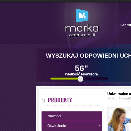
Centru
WYSZUKAJ ODPOWIEDNI UC
56"
Wielkość telewizora
Uniwersalne 
Jesteś tu:
Strona gł
Nowości
Oświetlenie