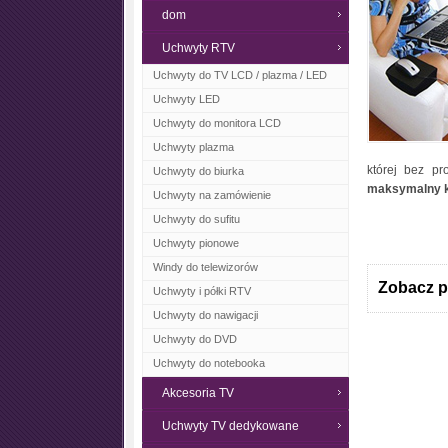
dom
Uchwyty RTV
Uchwyty do TV LCD / plazma / LED
Uchwyty LED
Uchwyty do monitora LCD
Uchwyty plazma
której bez p
Uchwyty do biurka
maksymalny k
Uchwyty na zamówienie
Uchwyty do sufitu
Uchwyty pionowe
Windy do telewizorów
Zobacz p
Uchwyty i półki RTV
Uchwyty do nawigacji
Uchwyty do DVD
Uchwyty do notebooka
Akcesoria TV
Uchwyty TV dedykowane