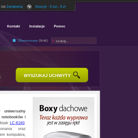
ę
lub
Zarejestruj
Koszyk - 0 szt., 0 zł
Kontakt
Instalacje
Pomoc
Obserwowane
(
brak
)
WYSZUKAJ UCHWYTY
ny
uniwersalny
 notebooków i
stojak
LC-6160
.
konania oraz
iem komputera,