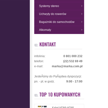
Systemy stereo
Uchwyty do rowerów
Bagażniki do samochodów
Alkomaty
infolinia:
0 801 000 232
telefon:
(22) 532 69 49
e-mail:
marka@marka.com.pl
JesteÂśmy do PaĂąstwa dyspozycji:
pn. - pt. w godz.
9:00 - 17:00
Kabel HDMI-HDMI