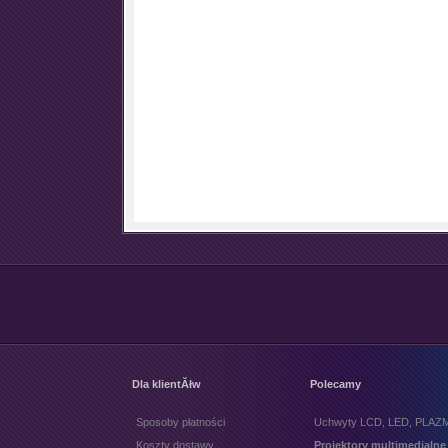
Dla klientĂłw
Polecamy
Sposoby płatności
Uchwyty LCD, LED, PLAZ
Koszty dostawy
Projektory multimedialne