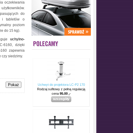
ia oczekiwania
użytkowników.
 pasujących do
 i tabletów o
malny poziom
e do 15 kg).
ługuje
uchylno-
-6160, dzięki
160 zapewnia
y czy siedzimy.
Uchwyt do projektora LC-P2 170
Rodzaj sufitowy z pełną regulacją
cena
95.00 ,-