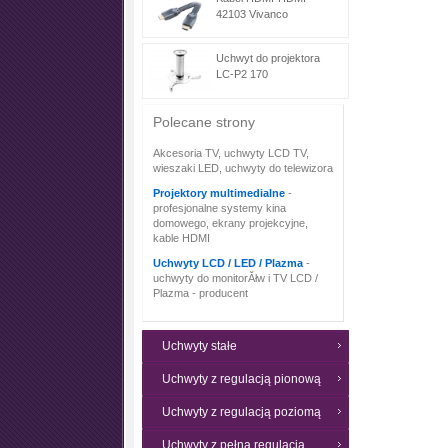
42103 Vivanco
Uchwyt do projektora
LC-P2 170
Polecane strony
Akcesoria TV, uchwyty LCD TV,
wieszaki LED, uchwyty do telewizora
Projektory multimedialne
-
profesjonalne systemy kina
domowego, ekrany projekcyjne,
kable HDMI
Uchwyty LCD / LED / Plazma
-
uchwyty do monitorĂłw i TV LCD /
Plazma - producent
Uchwyty stałe
Uchwyty z regulacją pionową
Uchwyty z regulacją poziomą
Uchwyty z pełną regulacją