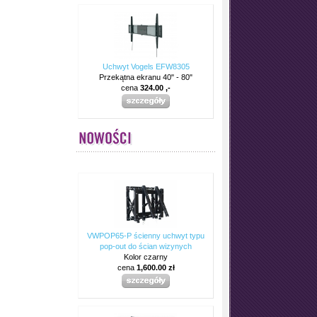
Uchwyt Vogels EFW8305
Przekątna ekranu 40" - 80"
cena
324.00 ,-
VWPOP65-P ścienny uchwyt typu
pop-out do ścian wizynych
Kolor czarny
cena
1,600.00 zł