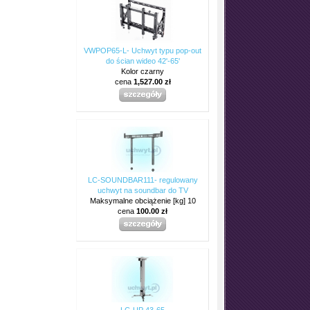
VWPOP65-L- Uchwyt typu pop-out
do ścian wideo 42'-65'
Kolor czarny
cena
1,527.00 zł
LC-SOUNDBAR111- regulowany
uchwyt na soundbar do TV
Maksymalne obciążenie [kg] 10
cena
100.00 zł
LC-UP 43-65