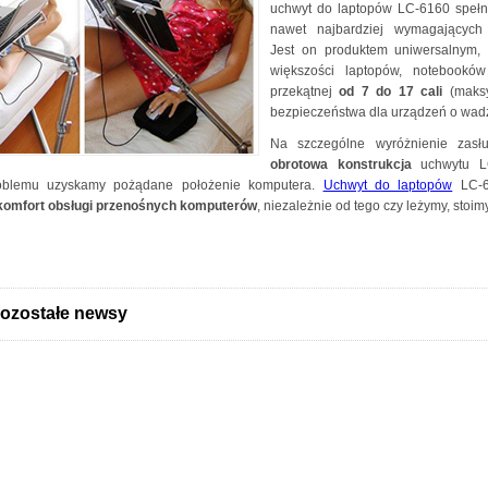
uchwyt do laptopów LC-6160 spełn
nawet najbardziej wymagających 
Jest on produktem uniwersalnym,
większości laptopów, notebooków
przekątnej
od 7 do 17 cali
(maksy
bezpieczeństwa dla urządzeń o wadz
Na szczególne wyróżnienie zas
obrotowa konstrukcja
uchwytu LC
roblemu uzyskamy pożądane położenie komputera.
Uchwyt do laptopów
LC-6
omfort obsługi przenośnych komputerów
, niezależnie od tego czy leżymy, stoim
ozostałe newsy