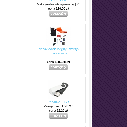
Maksymalne obciążenie [kg] 20
cena
150.00 zł
plecak ewakuacyjny - wersja
rozszerzona
cena
1,463.41 zł
Pendrive 16GB
Pamięć flash USB 2.0
cena
12.20 zł