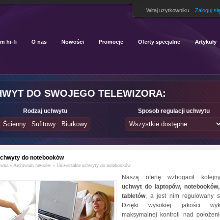
Witaj uzytkowniku
Zaloguj si
m hi-fi
O nas
Nowości
Promocje
Oferty specjalne
Artykuły
HWYT DO SWOJEGO TELEWIZORA:
Rodzaj uchwytu
Sposob regulacji uchwytu
uchwyty do notebooków
ówna
»
Archiwum newsów
»
Uniwersalne uchwyty do notebooków
Naszą ofertę wzbogacił kolej
uchwyt do laptopów, notebooków,
tabletów
, a jest nim regulowany 
Dzięki wysokiej jakości wy
maksymalnej kontroli nad położen