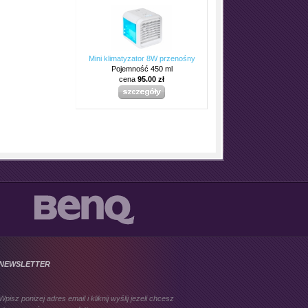
Mini klimatyzator 8W przenośny
Pojemność 450 ml
cena
95.00 zł
NEWSLETTER
Wpisz ponizej adres email i kliknij wyślij jezeli chcesz