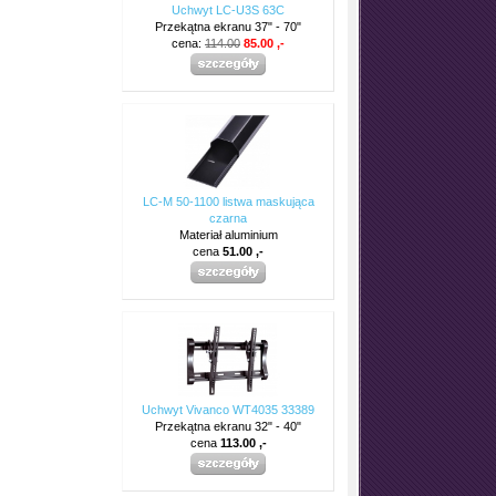
Uchwyt LC-U3S 63C
Przekątna ekranu 37" - 70"
cena:
114.00
85.00 ,-
LC-M 50-1100 listwa maskująca
czarna
Materiał aluminium
cena
51.00 ,-
Uchwyt Vivanco WT4035 33389
Przekątna ekranu 32" - 40"
cena
113.00 ,-