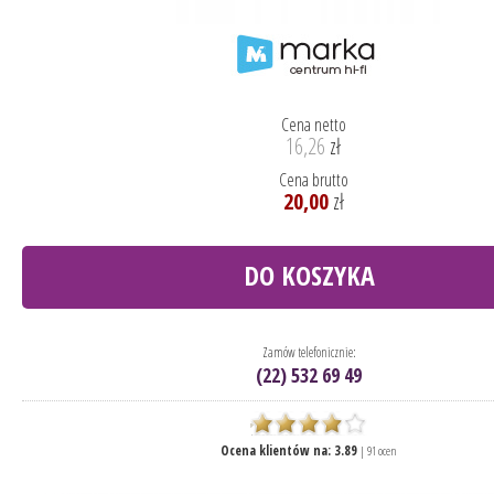
Cena netto
16,26
zł
Cena brutto
20,00
zł
DO KOSZYKA
Zamów telefonicznie:
(22) 532 69 49
Ocena klientów na:
3.89
|
91
ocen